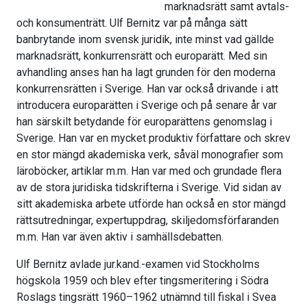
marknadsrätt samt avtals-
och konsumenträtt. Ulf Bernitz var på många sätt
banbrytande inom svensk juridik, inte minst vad gällde
marknadsrätt, konkurrensrätt och europarätt. Med sin
avhandling anses han ha lagt grunden för den moderna
konkurrensrätten i Sverige. Han var också drivande i att
introducera europarätten i Sverige och på senare år var
han särskilt betydande för europarättens genomslag i
Sverige. Han var en mycket produktiv författare och skrev
en stor mängd akademiska verk, såväl monografier som
läroböcker, artiklar m.m. Han var med och grundade flera
av de stora juridiska tidskrifterna i Sverige. Vid sidan av
sitt akademiska arbete utförde han också en stor mängd
rättsutredningar, expertuppdrag, skiljedomsförfaranden
m.m. Han var även aktiv i samhällsdebatten.
Ulf Bernitz avlade jur.kand.-examen vid Stockholms
högskola 1959 och blev efter tingsmeritering i Södra
Roslags tingsrätt 1960–1962 utnämnd till fiskal i Svea