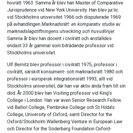
hovrätt 1963. Samma år blev han Master of Comparative
Jurisprudence vid New York University. Han blev jur.lic.
vid Stockholms universitet 1966 och disputerade 1969
på avhandlingen
Marknadsrätt: en komparativ studie av
marknadslagstiftningens utveckling och huvudlinjer
.
Samma år blev han docent i civilrätt och anställdes
endast 33 år gammal som biträdande professor vid
Stockholms universitet.
Ulf Bernitz blev professor i civilrätt 1975, professor i
civilrätt, särskilt konsument- och marknadsrätt 1980 och
professor i europeisk integrationsrätt 1993, allt vid
Stockholms universitet, där han var aktiv ända fram till sin
död. År 2000 blev han Visiting professor vid King’s
College i London. Han var även Senior Research Fellow
vid Balliol College, Pembroke College och St Hilda’s
College, University of Oxford, samt Director for the
Oxford/Stockholm Wallenberg Venture in European Law
och Director for the Söderberg Foundation Oxford-